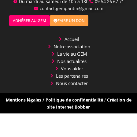
Du mardi au samedi de 10h à 18h
‭09 54 26 67 71‬
contact.gempantin@gmail.com
ADHÉRER AU GEM
FAIRE UN DON
Accueil
Notre association
La vie au GEM
Nos actualités
Vous aider
Les partenaires
Nous contacter
Mentions légales
/
Politique de confidentialité
/
Création de
site Internet Bobber