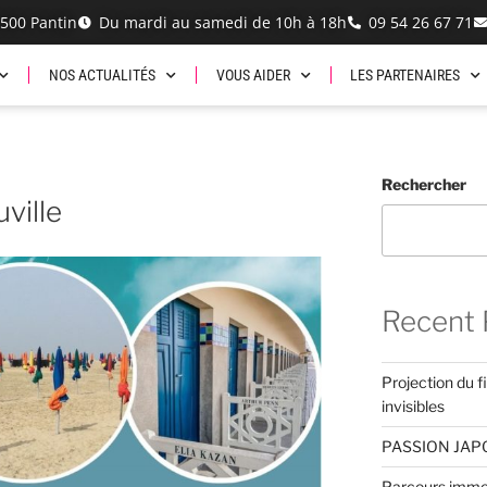
3500 Pantin
Du mardi au samedi de 10h à 18h
‭09 54 26 67 71‬
NOS ACTUALITÉS
VOUS AIDER
LES PARTENAIRES
Rechercher
ville
Recent 
Projection du f
invisibles
PASSION JAPON
Parcours immers