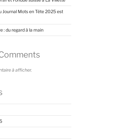
du Journal Mots en Tête 2025 est
e : du regard à la main
 Comments
ire à afficher.
s
5