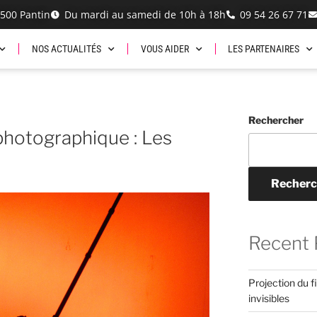
3500 Pantin
Du mardi au samedi de 10h à 18h
‭09 54 26 67 71‬
NOS ACTUALITÉS
VOUS AIDER
LES PARTENAIRES
Rechercher
 photographique : Les
Recherc
Recent 
Projection du f
invisibles