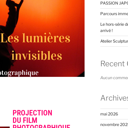
PASSION JAPON
Parcours immers
Le hors-série 
arrivé !
Atelier Sculptur
Recent
Aucun commenta
Archive
PROJECTION
mai 2026
DU FILM
novembre 202
PHOTOGRAPHIQUE