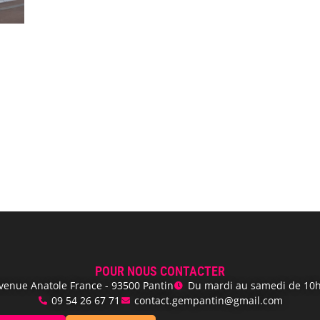
POUR NOUS CONTACTER
venue Anatole France - 93500 Pantin
Du mardi au samedi de 10h
‭09 54 26 67 71‬
contact.gempantin@gmail.com