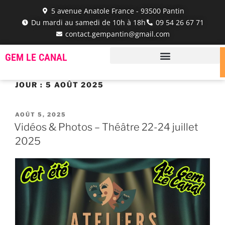
5 avenue Anatole France - 93500 Pantin
Du mardi au samedi de 10h à 18h
‭09 54 26 67 71‬
contact.gempantin@gmail.com
GEM LE CANAL
JOUR :
5 AOÛT 2025
AOÛT 5, 2025
Vidéos & Photos – Théâtre 22-24 juillet
2025