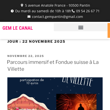
5 avenue Anatole France - 93500 Pantin
Du mardi au samedi de 10h à 18h
‭09 54 26 67 71‬
contact.gempantin@gmail.com
GEM LE CANAL
JOUR :
22 NOVEMBRE 2025
NOVEMBRE 22, 2025
Parcours immersif et Fondue suisse à La
Villette